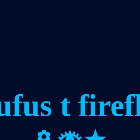
ufus t firef
